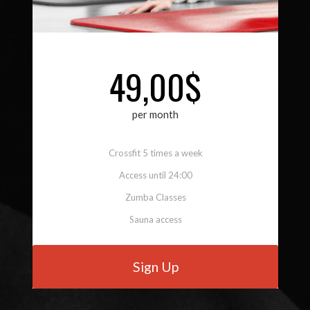
49,00$
per month
Crossfit 5 times a week
Access until 24:00
Zumba Classes
Sauna access
Sign Up