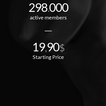
298
000
.
active members
19
90
,
$
Starting Price