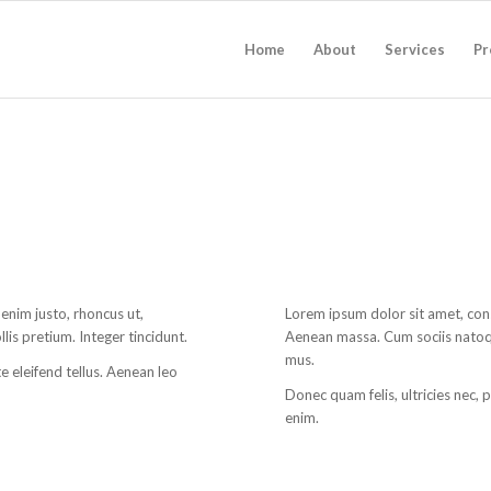
Home
About
Services
Pr
n enim justo, rhoncus ut,
Lorem ipsum dolor sit amet, con
lis pretium. Integer tincidunt.
Aenean massa. Cum sociis natoq
mus.
 eleifend tellus. Aenean leo
Donec quam felis, ultricies nec,
enim.