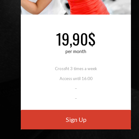
19,90$
per month
Crossfit 3 times a week
Access until 16:00
–
–
Sign Up